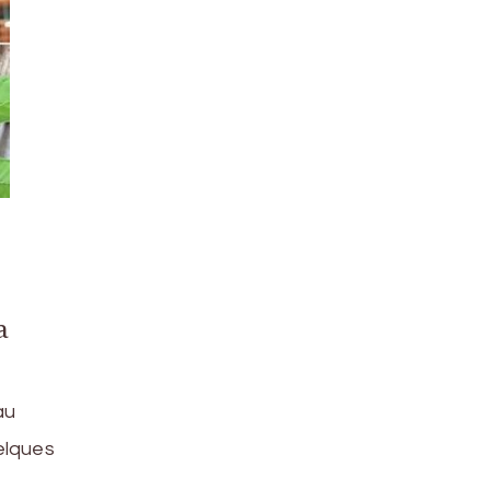
a
au
elques