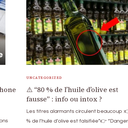
UNCATEGORIZED
éphone
⚠️ “80 % de l’huile d’olive est
fausse” : info ou intox ?
Les titres alarmants circulent beaucoup :
ions
% de l’huile d’olive est falsifiée”👉 “Dange