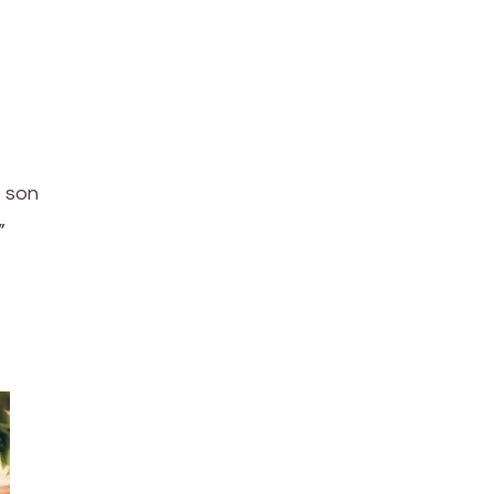
 son
”