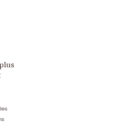
plus
t
les
ns