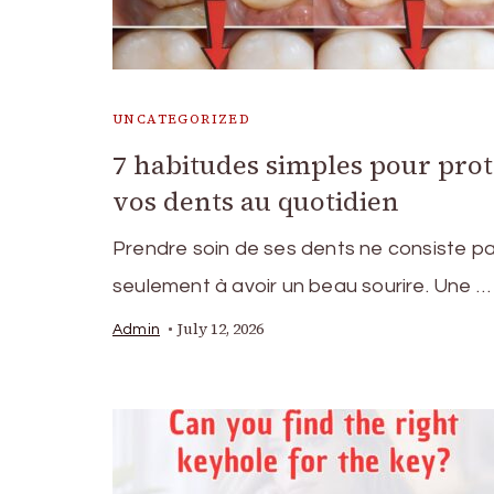
UNCATEGORIZED
7 habitudes simples pour pro
vos dents au quotidien
Prendre soin de ses dents ne consiste p
seulement à avoir un beau sourire. Une …
July 12, 2026
Admin