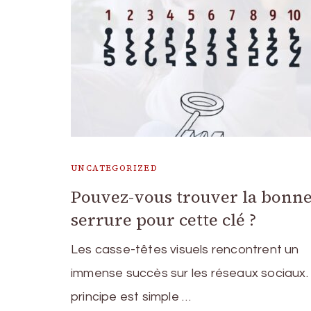
UNCATEGORIZED
Pouvez-vous trouver la bonn
serrure pour cette clé ?
Les casse-têtes visuels rencontrent un
immense succès sur les réseaux sociaux.
principe est simple …