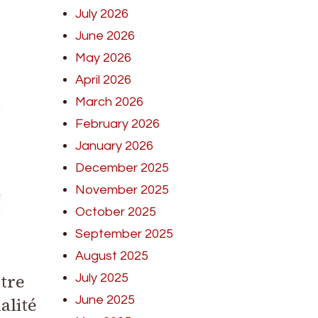
July 2026
June 2026
May 2026
April 2026
March 2026
February 2026
January 2026
December 2025
November 2025
October 2025
September 2025
August 2025
otre
July 2025
alité
June 2025