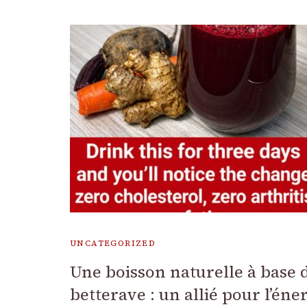
UNCATEGORIZED
Une boisson naturelle à base 
betterave : un allié pour l’éne