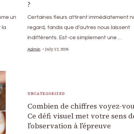
?
mme un
Certaines fleurs attirent immédiatement n
 la
regard, tandis que d’autres nous laissent
indifférents. Est-ce simplement une …
July 12, 2026
Admin
UNCATEGORIZED
Combien de chiffres voyez-vou
Ce défi visuel met votre sens d
l’observation à l’épreuve