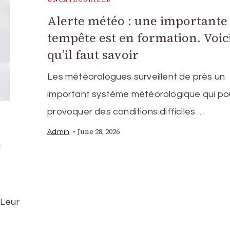
Alerte météo : une importante
tempête est en formation. Voic
qu’il faut savoir
Les météorologues surveillent de près un
important système météorologique qui pou
provoquer des conditions difficiles …
June 28, 2026
Admin
e
 Leur