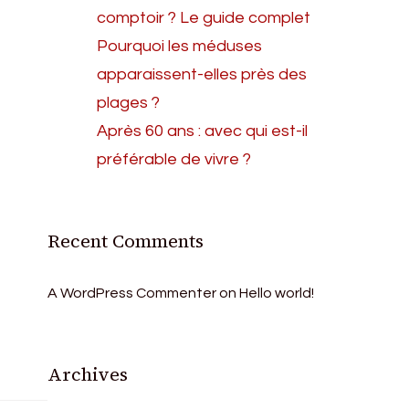
comptoir ? Le guide complet
Pourquoi les méduses
apparaissent-elles près des
plages ?
Après 60 ans : avec qui est-il
préférable de vivre ?
Recent Comments
A WordPress Commenter
on
Hello world!
Archives