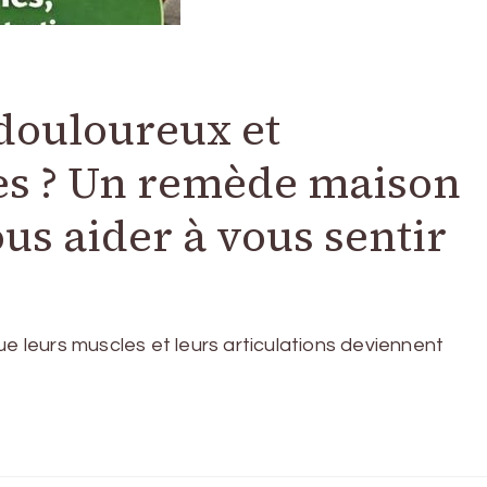
 douloureux et
des ? Un remède maison
us aider à vous sentir
leurs muscles et leurs articulations deviennent