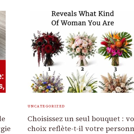
UNCATEGORIZED
de
Choisissez un seul bouquet : v
rgie
choix reflète-t-il votre personn