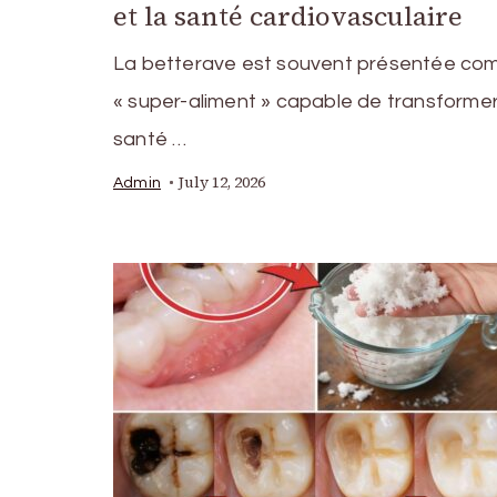
et la santé cardiovasculaire
La betterave est souvent présentée co
« super-aliment » capable de transformer
santé …
July 12, 2026
Admin