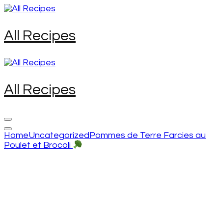
Skip
to
content
All Recipes
(Press
Enter)
All Recipes
Home
Uncategorized
Pommes de Terre Farcies au
Poulet et Brocoli