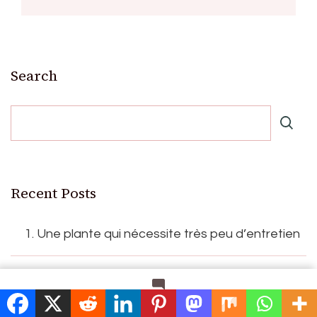
Search
Recent Posts
1. Une plante qui nécessite très peu d’entretien
Les bienfaits du pourpier pour la digestion
on
Leave a Comment
Trifle