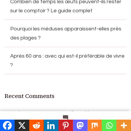
Combien de temps les œufs peuvent-ils rester
sur le comptoir ? Le guide complet
Pourquoi les méduses apparaissent-elles près
des plages ?
Après 60 ans : avec qui est-il préférable de vivre
?
Recent Comments
A WordPress Commenter
on
Hello world!
on
Leave a Comment
Banane