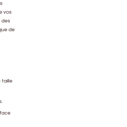
es
re vos
e des
ique de
taille
s.
rface