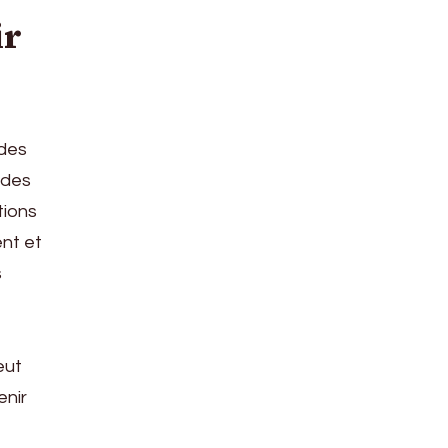
ir
 des
 des
tions
nt et
s
eut
enir