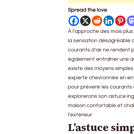
avec
Spread the love
un
Effort
Minime
À l’approche des mois plu
la sensation désagréable de 
courants d’air ne rendent 
également entraîner une a
existe des moyens simples 
experte chevronnée en ent
pour prévenir les courants 
explorerons son astuce ing
maison confortable et cha
l’extérieur.
L’astuce sim