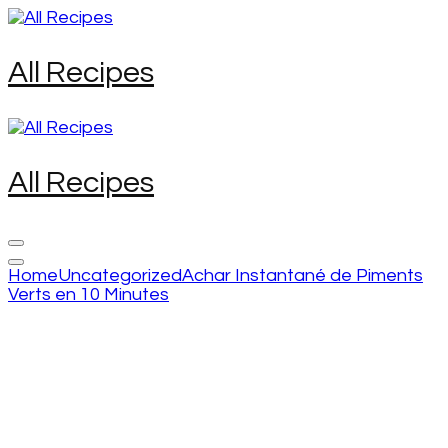
Skip
to
content
All Recipes
(Press
Enter)
All Recipes
Home
Uncategorized
Achar Instantané de Piments
Verts en 10 Minutes