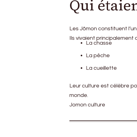
Qui étaie
Les Jōmon constituent l’u
Ils vivaient principalement d
La chasse
La pêche
La cueillette
Leur culture est célèbre p
monde.
Jomon culture